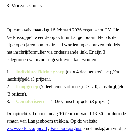
3.⁠ ⁠Moi zat - Circus
Op carnavals maandag 16 februari 2026 organiseert CV “de
Verkuskoppe” weer de optocht in Langenboom. Net als de
afgelopen jaren kan er digitaal worden ingeschreven middels
het inschrijfformulier via onderstaande link. Er zijn 3
categorieën waarvoor ingeschreven kan worden:
1.
Individueel/kleine groep
(max 4 deelnemers) => géén
inschrijfgeld (3 prijzen).
2.
Loopgroep
(5 deelnemers of meer) => €10,- inschrijfgeld
(3 prijzen).
3.
Gemotoriseerd
=> €60,- inschrijfgeld (3 prijzen).
De optocht zal op maandag 16 februari vanaf 13:30 uur door de
straten van Langenboom trekken. Op de website
www.verkuskoppe.nl
,
Facebookpagina
en/of Instagram vind je